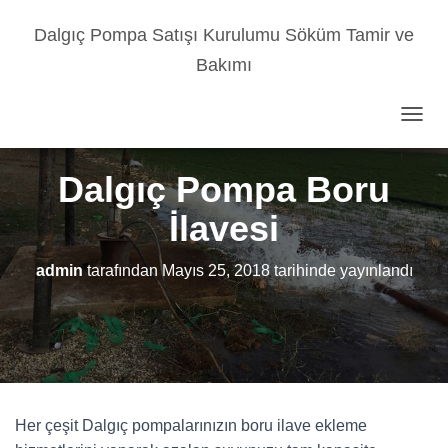
Dalgıç Pompa Satışı Kurulumu Söküm Tamir ve
Bakımı
M
E
N
Dalgıç Pompa Boru
Ü
Y
İlavesi
Ü
A
Ç
admin
tarafından
Mayıs 25, 2018
tarihinde yayınlandı
/
K
A
P
A
Her çeşit Dalgıç pompalarınızın boru ilave ekleme