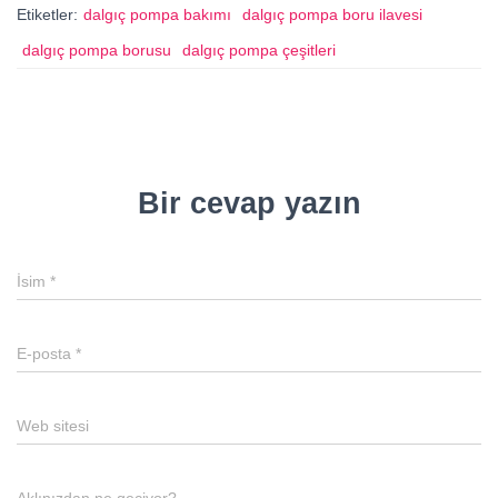
Etiketler:
dalgıç pompa bakımı
dalgıç pompa boru ilavesi
dalgıç pompa borusu
dalgıç pompa çeşitleri
Bir cevap yazın
İsim
*
E-posta
*
Web sitesi
Aklınızdan ne geçiyor?