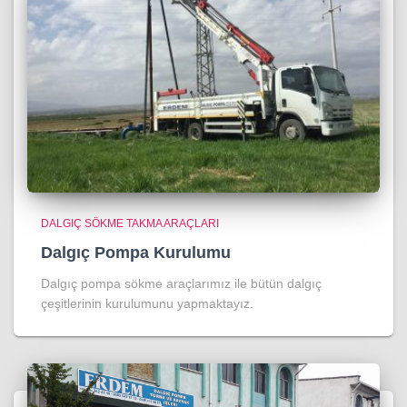
DALGIÇ SÖKME TAKMA ARAÇLARI
Dalgıç Pompa Kurulumu
Dalgıç pompa sökme araçlarımız ile bütün dalgıç
çeşitlerinin kurulumunu yapmaktayız.