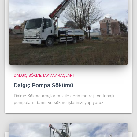
DALGIÇ SÖKME TAKMA ARAÇLARI
Dalgıç Pompa Sökümü
Dalgıç Sökme araçlarımız ile derin metrajlı ve tonajlı
pompaların tamir ve sökme işlerinizi yapıyoruz.